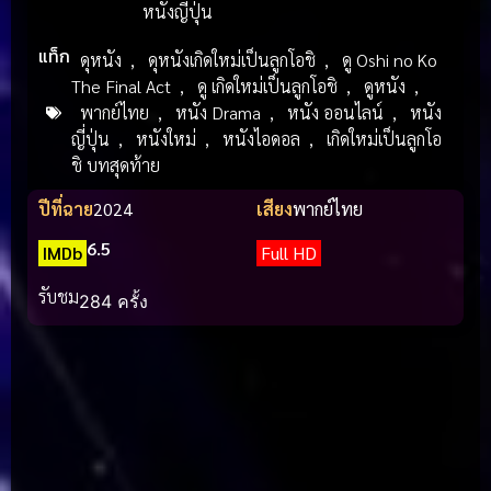
หนังญี่ปุ่น
แท็ก
ดุหนัง
,
ดุหนังเกิดใหม่เป็นลูกโอชิ
,
ดู Oshi no Ko
The Final Act
,
ดู เกิดใหม่เป็นลูกโอชิ
,
ดูหนัง
,
พากย์ไทย
,
หนัง Drama
,
หนัง ออนไลน์
,
หนัง
ญี่ปุ่น
,
หนังใหม่
,
หนังไอดอล
,
เกิดใหม่เป็นลูกโอ
ชิ บทสุดท้าย
ปีที่ฉาย
2024
เสียง
พากย์ไทย
6.5
IMDb
Full HD
รับชม
284 ครั้ง