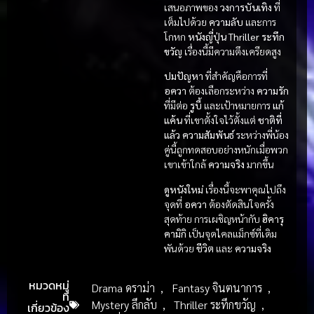
เสนอภาพของ
วงการบันเทิง
ที่
เต็มไปด้วย
ความลับ
และการ
โกหก
หนังญี่ปุ่น
Thriller ระทึก
ขวัญ
เรื่องนี้มีความตึงเครียดสูง
ปมปัญหา
ที่สำคัญคือการที่
อควา
ต้องเลือกระหว่าง
ความรัก
ที่มีต่อ
รูบี้
และเป้าหมายการ
แก้
แค้น
ที่เขาตั้งใจไว้ตั้งแต่
ชาติที่
แล้ว
ความสัมพันธ์
ระหว่างพี่น้อง
คู่นี้ถูกทดสอบอย่างหนักเมื่อพวก
เขาเข้าใกล้
ความจริง
มากขึ้น
ดูหนังใหม่
เรื่องนี้จะพาคุณไปถึง
จุดที่
อควา
ต้องตัดสินใจครั้ง
สุดท้าย การเผชิญหน้ากับ
ฮิคารุ
คามิกิ
เป็นจุดไคลแม็กซ์ที่เดิม
พันด้วย
ชีวิต
และ
ความจริง
หมวดหมู่
Drama ดราม่า
,
Fantasy จินตนาการ
,
ที่
Mystery ลึกลับ
,
Thriller ระทึกขวัญ
,
เกี่ยวข้อง