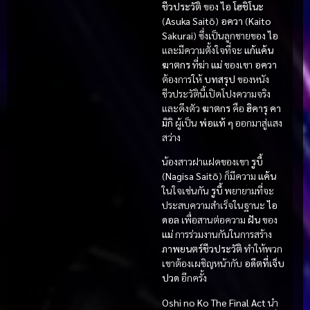
ชีวประวัติ
ของ
ไอ โฮชิโนะ
(
Asuka Saitō
)
อควา
(
Kaito
Sakurai
) ซึ่งเป็นลูกชายของ
ไอ
และมีความตั้งใจที่จะ
แก้แค้น
ฆาตกร
ที่ฆ่า
แม่
ของเขา
อควา
ต้องการให้
บทสรุป
ของหนัง
ชีวประวัตินี้เปิดโปงความจริง
และดึงตัว
ฆาตกร
คือ
ฮิคารุ คา
มิกิ
ผู้เป็น
พ่อแท้ ๆ
ออกมาสู่แสง
สว่าง
น้องสาวฝาแฝดของเขา
รูบี้
(
Nagisa Saitō
) ก็มีความ
แค้น
ในใจเช่นกัน
รูบี้
พยายามที่จะ
ประสบความสำเร็จในฐานะ
ไอ
ดอล
เพื่อสานต่อความ
ฝัน
ของ
แม่
การร่วมงานกันในการสร้าง
ภาพยนตร์ชีวประวัติ
ทำให้พวก
เขาต้องเผชิญหน้ากับ
อดีตที่เจ็บ
ปวด
อีกครั้ง
Oshi no Ko The Final Act
นำ