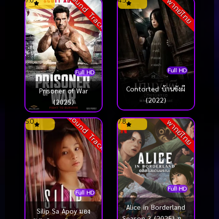
Sound Track
7.6
4.5
พากย์ไทย
Full HD
Full HD
Contorted บ้านขังผี
Prisoner of War
(2022)
(2025)
Sound Track
5.0
7.8
พากย์ไทย
Full HD
Full HD
Alice in Borderland
Silip Sa Apoy มอง
Season 3 (2025) อลิส