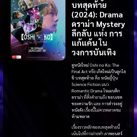
บทสุดท้าย
(2024)
:
Drama
ดราม่า
Mystery
ลึกลับ
แห่ง
การ
แก้แค้น
ใน
วงการบันเทิง
ดูหนังใหม่
Oshi no Ko: The
Final Act
หรือ
เกิดใหม่เป็นลูกโอ
ชิ บทสุดท้าย
คือ
หนังญี่ปุ่น
Science Fiction
แนว
Romantic Drama โรแมนติก
ดราม่า
ที่ตั้งคำถามถึง
ขอบเขต
ของความรัก
และ
การดำรงอยู่
หนังดัง
เรื่องนี้ไม่ควรพลาดชม
ห้ามพลาด
เรื่องราวหลักของบทสุดท้ายนี้
เน้นไปที่การถ่ายทำ
ภาพยนตร์