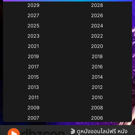
Animation การ์ตูน
(245)
2029
2028
2027
2026
Animation การ์ตูน
(29)
2025
2024
Animation การ์ตูน
(36)
2023
2022
Animation อนิเมชั่น
(1)
2021
2020
2019
2018
Animation แอนิเมชัน
(1)
2017
2016
Animation แอนิเมชั่น
(2)
2015
2014
Anthology
(2)
2013
2012
2011
2010
Apple TV
(17)
2009
2008
Apple TV+
(490)
2007
2006
Based on a True Story สร้างจากเรื่องจริง
(3)
2005
2004
🎬 ดูหนังออนไลน์ฟรี หนัง