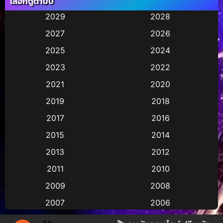
เลือกดูตามปี
Animation การ์ตูน
(245)
2029
2028
2027
2026
Animation การ์ตูน
(29)
2025
2024
Animation การ์ตูน
(36)
2023
2022
Animation อนิเมชั่น
(1)
2021
2020
2019
2018
Animation แอนิเมชัน
(1)
2017
2016
Animation แอนิเมชั่น
(2)
2015
2014
Anthology
(2)
2013
2012
2011
2010
Apple TV
(17)
2009
2008
Apple TV+
(490)
2007
2006
Based on a True Story สร้างจากเรื่องจริง
(3)
2005
2004