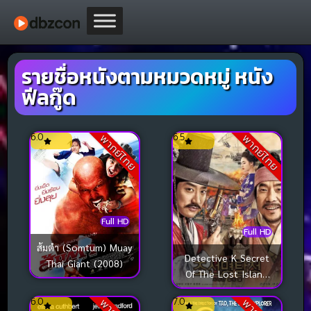
รายชื่อหนังตามหมวดหมู่ หนัง
ฟีลกู๊ด
6.0
6.5
พากย์ไทย
พากย์ไทย
Full HD
Full HD
ส้มตำ (Somtum) Muay
Detective K Secret
Thai Giant (2008)
Of The Lost Island
(2015) ยอดนักสืบ พลิก
6.0
7.0
โชซอน