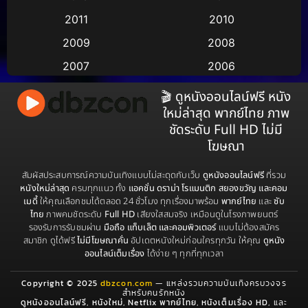
2011
2010
Apple TV
(17)
2009
2008
Apple TV+
(490)
2007
2006
Based on a True Story สร้างจากเรื่องจริง
(3)
2005
2004
🎬 ดูหนังออนไลน์ฟรี หนัง
ใหม่ล่าสุด พากย์ไทย ภาพ
2003
2002
Based on a True Story เรื่องจริง
(73)
ชัดระดับ Full HD ไม่มี
2001
2000
โฆษณา
Based on a True Story เรื่องจริง
(38)
1999
1998
สัมผัสประสบการณ์ความบันเทิงแบบไม่สะดุดกับเว็บ
ดูหนังออนไลน์ฟรี
ที่รวม
Based on Novel
(16)
1997
1996
หนังใหม่ล่าสุด
ครบทุกแนว ทั้ง
แอคชั่น ดราม่า โรแมนติก สยองขวัญ และคอม
เมดี้
ให้คุณเลือกชมได้ตลอด 24 ชั่วโมง ทุกเรื่องมาพร้อม
พากย์ไทย
และ
ซับ
1995
1994
Betrayal
(1)
ไทย
ภาพคมชัดระดับ
Full HD
เสียงใสสมจริง เหมือนดูในโรงภาพยนตร์
รองรับการรับชมผ่าน
มือถือ แท็บเล็ต และคอมพิวเตอร์
แบบไม่ต้องสมัคร
1993
1992
สมาชิก ดูได้ฟรี
ไม่มีโฆษณาคั่น
อัปเดตหนังใหม่ก่อนใครทุกวัน ให้คุณ
ดูหนัง
Biography
(3)
1991
1990
ออนไลน์เต็มเรื่อง
ได้ง่าย ๆ ทุกที่ทุกเวลา
1989
1988
Biography ชีวประวัติ
(68)
Copyright © 2025
dbzcon.com
— แหล่งรวมความบันเทิงครบวงจร
สำหรับคนรักหนัง
1987
1986
ดูหนังออนไลน์ฟรี
,
หนังใหม่
,
Netflix พากย์ไทย
,
หนังเต็มเรื่อง HD
, และ