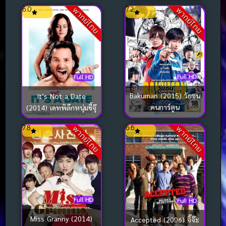
ฉบับคนวัยดึก [ซับไทย]
6.0
7.2
พากย์ไทย
พากย์ไทย
Full HD
Full HD
Bakuman (2015) วัยซน
It’s Not a Date
คนการ์ตูน
(2014) เดทพิลึกหนุ่มขี้จุ๊
7.8
6.6
พากย์ไทย
พากย์ไทย
Full HD
Full HD
Miss Granny (2014)
Accepted (2006) จิ๊จ๊ะ