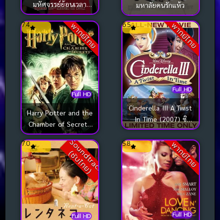
มหัศจรรย์ย้อนเวลา
มหาลัยคนรักแห้ว
คุณย่าวัยใส
7.4
6.5
พากย์ไทย
พากย์ไทย
Full HD
Full HD
Cinderella III A Twist
Harry Potter and the
In Time (2007) ซิ
Chamber of Secrets
นเดอเรลล่า 3 ตอน
(2002) แฮร์รี่ พอตเตอร์
S
o
u
n
d
t
r
a
c
k
ซั
บ
ไ
ท
ย
เวทมนตร์เปลี่ยนอดีต
7.0
5.8
พากย์ไทย
กับห้องแห่งความลับ
(
)
Full HD
Full HD