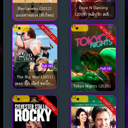
Love N Dancing
Rentaneko (2012)
(2009) สเต็ปรัก สเต็ป
แมวเช่าอลเวง [ซับไทย]
ฝัน
6.2
4.1
พากย์ไทย
พากย์ไทย
Full HD
Full HD
The Big Year (2011)
เดอะ บิ๊ก เยียร์ ขอบิ๊กสัก
Tokyo Nights (2025)
ปีนะ
8.1
6.2
พากย์ไทย
พากย์ไทย