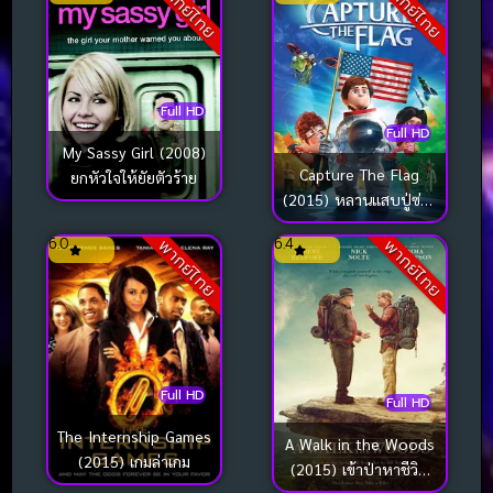
พากย์ไทย
พากย์ไทย
Full HD
Full HD
My Sassy Girl (2008)
Capture The Flag
ยกหัวใจให้ยัยตัวร้าย
(2015) หลานแสบปู่ซ่าส์
ฝ่าโลกตะลุยดวงจันทร์
6.0
6.4
พากย์ไทย
พากย์ไทย
Full HD
Full HD
The Internship Games
A Walk in the Woods
(2015) เกมล่าเกม
(2015) เข้าป่าหาชีวิต