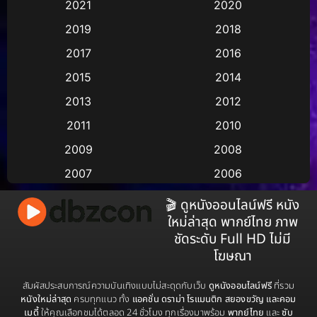
2021
2020
2019
2018
Animation แอนิเมชัน
(1)
2017
2016
Animation แอนิเมชั่น
(2)
2015
2014
Anthology
(2)
2013
2012
2011
2010
Apple TV
(17)
2009
2008
Apple TV+
(490)
2007
2006
Based on a True Story สร้างจากเรื่องจริง
(3)
2005
2004
🎬 ดูหนังออนไลน์ฟรี หนัง
ใหม่ล่าสุด พากย์ไทย ภาพ
2003
2002
Based on a True Story เรื่องจริง
(38)
ชัดระดับ Full HD ไม่มี
2001
2000
โฆษณา
Based on a True Story เรื่องจริง
(67)
1999
1998
สัมผัสประสบการณ์ความบันเทิงแบบไม่สะดุดกับเว็บ
ดูหนังออนไลน์ฟรี
ที่รวม
Based on Novel
(16)
1997
1996
หนังใหม่ล่าสุด
ครบทุกแนว ทั้ง
แอคชั่น ดราม่า โรแมนติก สยองขวัญ และคอม
เมดี้
ให้คุณเลือกชมได้ตลอด 24 ชั่วโมง ทุกเรื่องมาพร้อม
พากย์ไทย
และ
ซับ