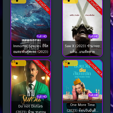
พากย์ไทย
พากย์ไทย
ทางปริศนา (2023)
Full HD
Full HD
Immortal Species ธีซิส
Saw X (2023) ชำแหละ
อมตะพันธุ์สยอง (2023)
แค้น…เกมตัดตาย
Soundtrack
Soundtrack
6.5
7.0
Full HD
Full HD
One More Time
Do not Disturb
(2023) ย้อนวันฉันสิบ
(2023) ห้าม รบกวน