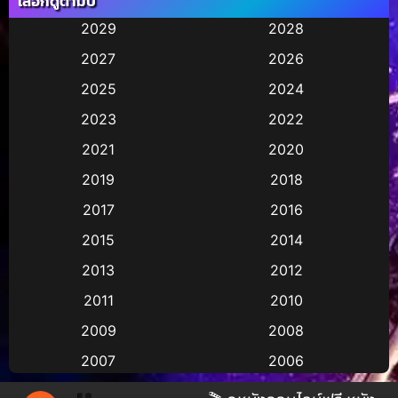
เลือกดูตามปี
Animation การ์ตูน
(36)
2029
2028
2027
2026
Animation การ์ตูน
(247)
2025
2024
Animation การ์ตูน
(29)
2023
2022
Animation อนิเมชั่น
(1)
2021
2020
2019
2018
Animation แอนิเมชัน
(1)
2017
2016
Animation แอนิเมชั่น
(2)
2015
2014
Anthology
(2)
2013
2012
2011
2010
Apple TV
(17)
2009
2008
Apple TV+
(490)
2007
2006
Based on a True Story สร้างจากเรื่องจริง
(3)
2005
2004