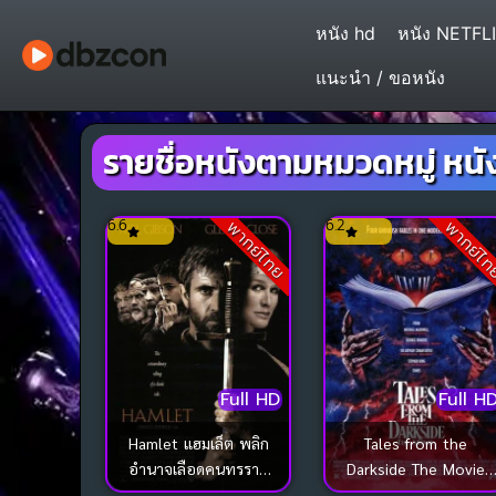
หนัง hd
หนัง NETFL
แนะนำ / ขอหนัง
รายชื่อหนังตามหมวดหมู่ หนั
6.6
6.2
พากย์ไทย
พากย์ไ
Full HD
Full H
Hamlet แฮมเล็ต พลิก
Tales from the
อำนาจเลือดคนทรราช
Darkside The Movie
(1990)
อาถรรพ์ ตำนานมรณะ