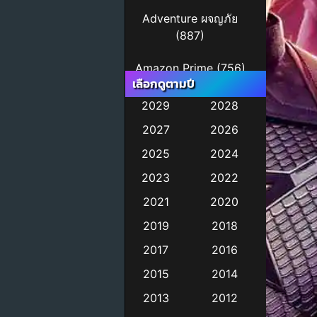
Adventure ผจญภัย
(887)
Amazon Prime
(756)
เลือกดูตามปี
Animal
(11)
2029
2028
2027
2026
Animation การ์ตูน
(245)
2025
2024
2023
2022
Animation การ์ตูน
(29)
2021
2020
2019
2018
Animation การ์ตูน
(36)
2017
2016
2015
2014
Animation อนิเมชั่น
2013
2012
(1)