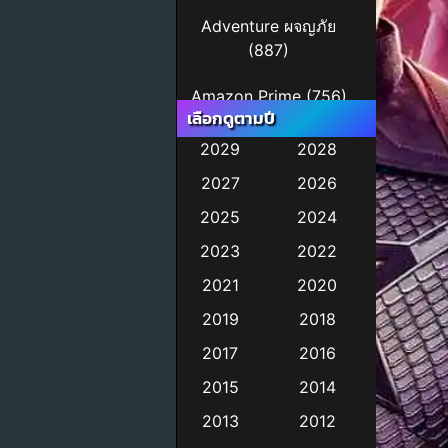
Adventure ผจญภัย
(887)
Amazon Prime
(756)
เลือกดูตามปี
Animal
(11)
2029
2028
2027
2026
Animation การ์ตูน
(245)
2025
2024
2023
2022
Animation การ์ตูน
(29)
2021
2020
2019
2018
Animation การ์ตูน
(36)
2017
2016
2015
2014
Animation อนิเมชั่น
2013
2012
(1)