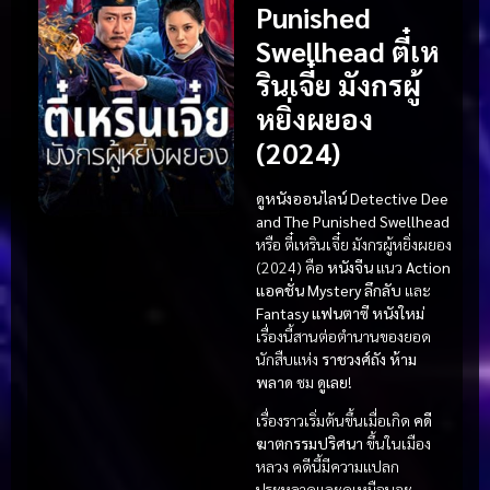
Punished
Swellhead ตี๋เห
รินเจี๋ย มังกรผู้
หยิ่งผยอง
(2024)
ดูหนังออนไลน์
Detective Dee
and The Punished Swellhead
หรือ ตี๋เหรินเจี๋ย มังกรผู้หยิ่งผยอง
(2024) คือ
หนังจีน
แนว
Action
แอคชั่น
Mystery ลึกลับ
และ
Fantasy แฟนตาซี
หนังใหม่
เรื่องนี้สานต่อตำนานของยอด
นักสืบแห่ง
ราชวงศ์ถัง
ห้าม
พลาด
ชม
ดูเลย
!
เรื่องราวเริ่มต้นขึ้นเมื่อเกิด
คดี
ฆาตกรรมปริศนา
ขึ้นในเมือง
หลวง คดีนี้มีความแปลก
ประหลาดและดูเหมือนจะ