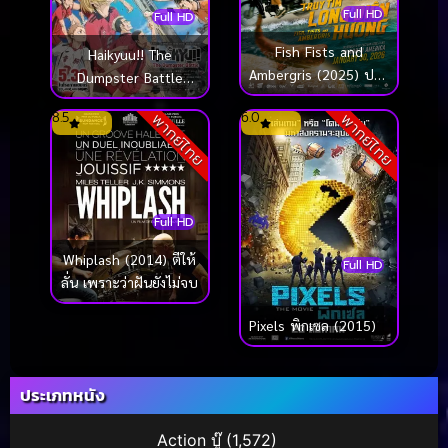
Full HD
Full HD
Fish Fists and
Haikyuu!! The
Ambergris (2025) ปลา
Dumpster Battle
กำปั้น อำพันอลวน
(2024) ไฮคิว!! คู่ตบฟ้า
8.5
6.0
พากย์ไทย
พากย์ไทย
ประทาน ตอน ศึกที่กอง
ขยะ
Full HD
Whiplash (2014) ตีให้
Full HD
ลั่น เพราะว่าฝันยังไม่จบ
Pixels พิกเซล (2015)
ประเภทหนัง
Action บู๊
(1,572)