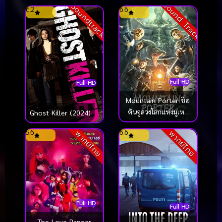
Sound Track
Soundtrack
6.2
6.6
Full HD
Full HD
Mountain Porter ชื่อ
ตันจูลวงโลกแห่งมู่เหย่
Ghost Killer (2024)
(2022)
5.6
6.6
พากย์ไทย
พากย์ไทย
Full HD
Full HD
The Love Ranger