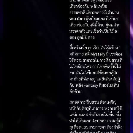
เกี่ยวข้องกับ
พลังเหนือ
ธรรมชาติ
มีการกล่าวถึงตำนาน
ของ
มังกรผู้หยิ่งผยอง
ที่เข้ามา
เกี่ยวข้องกับคดีนี้ด้วย ผู้คนต่าง
หวาดกลัวและเชื่อว่าเป็นฝีมือ
ของ
ภูตผีปีศาจ
ตี๋เหรินเจี๋ย
ถูกเรียกตัวให้เข้ามา
คลี่คลาย
คดี Mystery
นี้ เขาต้อง
ใช้ความสามารถในการ
สืบสวน
ที่
ไม่เหมือนใคร การไขคดีครั้งนี้ไม่
ง่าย มันไม่เพียงแต่ต้องต่อสู้กับ
คนร้ายที่ซ่อนอยู่ แต่ยังต้องต่อสู้
กับ
พลัง Fantasy
ที่มองไม่เห็น
อีกด้วย
ตลอดการ
สืบสวน
ต้องเผชิญ
หน้ากับศัตรูที่เก่งกาจ พวกเขาใช้
เล่ห์กลและ
กำลังภายใน
ที่น่าทึ่ง
ทำให้เกิดฉาก
Action
การต่อสู้ที่
ดุเดือดและตระการตา ต้องดำดิ่ง
สู่เบื้องหลังอำนาจมืด เขาต้อง