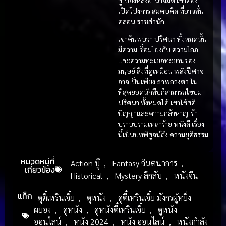
เปิดโปงการ
สมคบคิด
ที่อาจสั่น
คลอน
ราชสำนัก
เขาค้นพบว่า
ปริศนา
ทั้งหมดนั้น
มีความเชื่อมโยงกับ
ความโลภ
และความทะเยอทะยานของ
มนุษย์ สิ่งที่ดูเหมือน
พลังปีศาจ
อาจเป็นเพียง
ภาพลวงตา
ใน
ที่สุดยอดนักสืบก็สามารถไขปม
ปริศนา
ทั้งหมดได้ เขาใช้สติ
ปัญญาและความกล้าหาญเข้า
ปราบปรามเหล่าร้าย
หนังดี
เรื่อง
นี้เป็นบทพิสูจน์ถึง
ความยุติธรรม
หมวดหมู่ที่
Action บู๊
,
Fantasy จินตนาการ
,
เกี่ยวข้อง
Historical
,
Mystery ลึกลับ
,
หนังจีน
แท็ก
ดุตี๋เหรินเจี๋ย
,
ดุหนัง
,
ดูตี๋เหรินเจี๋ย มังกรผู้หยิ่ง
ผยอง
,
ดูหนัง
,
ดูหนังตี๋เหรินเจี๋ย
,
ดูหนัง
ออนไลน์
,
หนัง 2024
,
หนัง ออนไลน์
,
หนังกำลัง