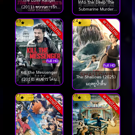
Into the Deep The
(2011) ขบวนการรัก
Submarine Murder
ทะลุโลก
Case ดำดิ่งสู่ห้วงมรณะ
6.9
2.4
พากย์ไทย
พากย์ไทย
(2022)
Full HD
Full HD
Kill the Messenger
The Shallows (2025)
(2014) คนข่าว โค่น
มฤตยูน้ำตื้น
ทำเนียบ
7.7
7.8
พากย์ไทย
พากย์ไทย