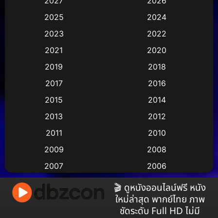
2027
2026
Animation การ์ตูน
(29)
2025
2024
Animation การ์ตูน
(36)
2023
2022
Animation อนิเมชั่น
(1)
2021
2020
2019
2018
Animation แอนิเมชัน
(1)
2017
2016
Animation แอนิเมชั่น
(2)
2015
2014
Anthology
(2)
2013
2012
2011
2010
Apple TV
(17)
2009
2008
Apple TV+
(490)
2007
2006
Based on a True Story สร้างจากเรื่องจริง
(3)
2005
2004
🎬 ดูหนังออนไลน์ฟรี หนัง
ใหม่ล่าสุด พากย์ไทย ภาพ
2003
2002
Based on a True Story เรื่องจริง
(38)
ชัดระดับ Full HD ไม่มี
2001
2000