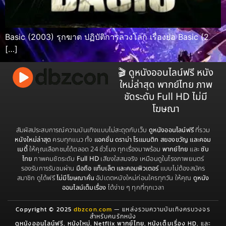
Basic (2003) รุกฆาต ปฏิบัติการลวงโลก เรื่องย่อ Basic (2
[…]
🎬 ดูหนังออนไลน์ฟรี หนัง
ใหม่ล่าสุด พากย์ไทย ภาพ
ชัดระดับ Full HD ไม่มี
โฆษณา
สัมผัสประสบการณ์ความบันเทิงแบบไม่สะดุดกับเว็บ
ดูหนังออนไลน์ฟรี
ที่รวม
หนังใหม่ล่าสุด
ครบทุกแนว ทั้ง
แอคชั่น ดราม่า โรแมนติก สยองขวัญ และคอม
เมดี้
ให้คุณเลือกชมได้ตลอด 24 ชั่วโมง ทุกเรื่องมาพร้อม
พากย์ไทย
และ
ซับ
ไทย
ภาพคมชัดระดับ
Full HD
เสียงใสสมจริง เหมือนดูในโรงภาพยนตร์
รองรับการรับชมผ่าน
มือถือ แท็บเล็ต และคอมพิวเตอร์
แบบไม่ต้องสมัคร
สมาชิก ดูได้ฟรี
ไม่มีโฆษณาคั่น
อัปเดตหนังใหม่ก่อนใครทุกวัน ให้คุณ
ดูหนัง
ออนไลน์เต็มเรื่อง
ได้ง่าย ๆ ทุกที่ทุกเวลา
Copyright © 2025
dbzcon.com
— แหล่งรวมความบันเทิงครบวงจร
สำหรับคนรักหนัง
ดูหนังออนไลน์ฟรี
,
หนังใหม่
,
Netflix พากย์ไทย
,
หนังเต็มเรื่อง HD
, และ