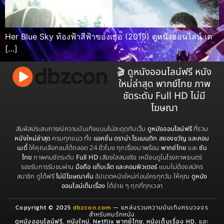
Her Blue Sky ท้องฟ้าสีฟ้าของเธอ (2019) ดูหนังออนไลน์ เต
[…]
🎬 ดูหนังออนไลน์ฟรี หนัง
ใหม่ล่าสุด พากย์ไทย ภาพ
ชัดระดับ Full HD ไม่มี
โฆษณา
สัมผัสประสบการณ์ความบันเทิงแบบไม่สะดุดกับเว็บ
ดูหนังออนไลน์ฟรี
ที่รวม
หนังใหม่ล่าสุด
ครบทุกแนว ทั้ง
แอคชั่น ดราม่า โรแมนติก สยองขวัญ และคอม
เมดี้
ให้คุณเลือกชมได้ตลอด 24 ชั่วโมง ทุกเรื่องมาพร้อม
พากย์ไทย
และ
ซับ
ไทย
ภาพคมชัดระดับ
Full HD
เสียงใสสมจริง เหมือนดูในโรงภาพยนตร์
รองรับการรับชมผ่าน
มือถือ แท็บเล็ต และคอมพิวเตอร์
แบบไม่ต้องสมัคร
สมาชิก ดูได้ฟรี
ไม่มีโฆษณาคั่น
อัปเดตหนังใหม่ก่อนใครทุกวัน ให้คุณ
ดูหนัง
ออนไลน์เต็มเรื่อง
ได้ง่าย ๆ ทุกที่ทุกเวลา
Copyright © 2025
dbzcon.com
— แหล่งรวมความบันเทิงครบวงจร
สำหรับคนรักหนัง
ดูหนังออนไลน์ฟรี
,
หนังใหม่
,
Netflix พากย์ไทย
,
หนังเต็มเรื่อง HD
, และ