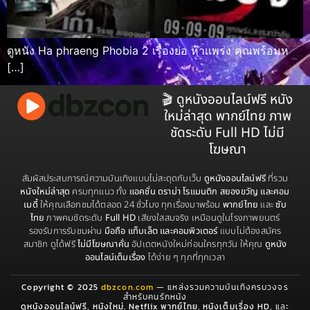
ดูหนัง Ha phraeng Phobia 2 เรื่องย่อ ห้าแพร่ง คุณพร้อมห
[…]
🎬 ดูหนังออนไลน์ฟรี หนัง
ใหม่ล่าสุด พากย์ไทย ภาพ
ชัดระดับ Full HD ไม่มี
โฆษณา
สัมผัสประสบการณ์ความบันเทิงแบบไม่สะดุดกับเว็บ
ดูหนังออนไลน์ฟรี
ที่รวม
หนังใหม่ล่าสุด
ครบทุกแนว ทั้ง
แอคชั่น ดราม่า โรแมนติก สยองขวัญ และคอม
เมดี้
ให้คุณเลือกชมได้ตลอด 24 ชั่วโมง ทุกเรื่องมาพร้อม
พากย์ไทย
และ
ซับ
ไทย
ภาพคมชัดระดับ
Full HD
เสียงใสสมจริง เหมือนดูในโรงภาพยนตร์
รองรับการรับชมผ่าน
มือถือ แท็บเล็ต และคอมพิวเตอร์
แบบไม่ต้องสมัคร
สมาชิก ดูได้ฟรี
ไม่มีโฆษณาคั่น
อัปเดตหนังใหม่ก่อนใครทุกวัน ให้คุณ
ดูหนัง
ออนไลน์เต็มเรื่อง
ได้ง่าย ๆ ทุกที่ทุกเวลา
Copyright © 2025
dbzcon.com
— แหล่งรวมความบันเทิงครบวงจร
สำหรับคนรักหนัง
ดูหนังออนไลน์ฟรี
,
หนังใหม่
,
Netflix พากย์ไทย
,
หนังเต็มเรื่อง HD
, และ