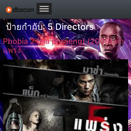
ป้ายกำกับ:
5 Directors
Phobia 2 (Ha phraeng) (2009) ห้า
แพร่ง