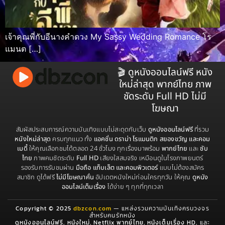
เจ้าคุณพี่กับอีนางคำดวง My Sassy Wedding Romance โร
แมนต […]
🎬 ดูหนังออนไลน์ฟรี หนัง
ใหม่ล่าสุด พากย์ไทย ภาพ
ชัดระดับ Full HD ไม่มี
โฆษณา
สัมผัสประสบการณ์ความบันเทิงแบบไม่สะดุดกับเว็บ
ดูหนังออนไลน์ฟรี
ที่รวม
หนังใหม่ล่าสุด
ครบทุกแนว ทั้ง
แอคชั่น ดราม่า โรแมนติก สยองขวัญ และคอม
เมดี้
ให้คุณเลือกชมได้ตลอด 24 ชั่วโมง ทุกเรื่องมาพร้อม
พากย์ไทย
และ
ซับ
ไทย
ภาพคมชัดระดับ
Full HD
เสียงใสสมจริง เหมือนดูในโรงภาพยนตร์
รองรับการรับชมผ่าน
มือถือ แท็บเล็ต และคอมพิวเตอร์
แบบไม่ต้องสมัคร
สมาชิก ดูได้ฟรี
ไม่มีโฆษณาคั่น
อัปเดตหนังใหม่ก่อนใครทุกวัน ให้คุณ
ดูหนัง
ออนไลน์เต็มเรื่อง
ได้ง่าย ๆ ทุกที่ทุกเวลา
Copyright © 2025
dbzcon.com
— แหล่งรวมความบันเทิงครบวงจร
สำหรับคนรักหนัง
ดูหนังออนไลน์ฟรี
,
หนังใหม่
,
Netflix พากย์ไทย
,
หนังเต็มเรื่อง HD
, และ