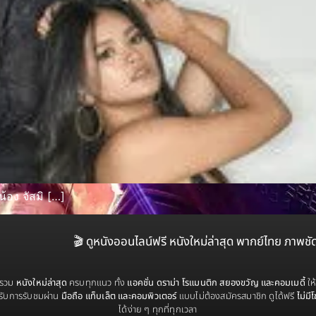
้อง จัสมิ […]
🎬 ดูหนังออนไลน์ฟรี หนังใหม่ล่าสุด พากย์ไทย ภาพชั
่รวม
หนังใหม่ล่าสุด
ครบทุกแนว ทั้ง
แอคชั่น ดราม่า โรแมนติก สยองขวัญ และคอมเมดี้
ให
รับการรับชมผ่าน
มือถือ แท็บเล็ต และคอมพิวเตอร์
แบบไม่ต้องสมัครสมาชิก ดูได้ฟรี
ไม่มี
ได้ง่าย ๆ ทุกที่ทุกเวลา