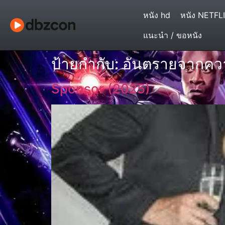
หนัง hd
หนัง NETFL
แนะนำ / ขอหนัง
ป้ายกำกับ:
อันตรายจากควา
Sponsor (2025)