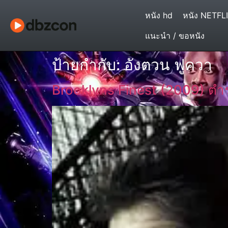
หนัง hd
หนัง NETFL
แนะนำ / ขอหนัง
ป้ายกำกับ:
อังตวน ฟูควา
Brooklyns Finest (2009) ตำร