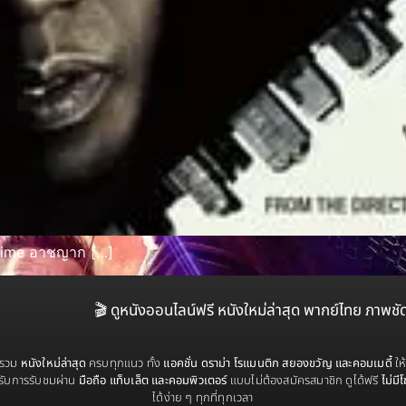
Crime อาชญาก […]
🎬 ดูหนังออนไลน์ฟรี หนังใหม่ล่าสุด พากย์ไทย ภาพชั
่รวม
หนังใหม่ล่าสุด
ครบทุกแนว ทั้ง
แอคชั่น ดราม่า โรแมนติก สยองขวัญ และคอมเมดี้
ให
รับการรับชมผ่าน
มือถือ แท็บเล็ต และคอมพิวเตอร์
แบบไม่ต้องสมัครสมาชิก ดูได้ฟรี
ไม่มี
ได้ง่าย ๆ ทุกที่ทุกเวลา