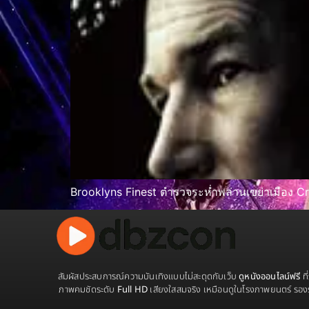
Brooklyns Finest ตำรวจระห่ำพล่านเขย่าเมือง 
สัมผัสประสบการณ์ความบันเทิงแบบไม่สะดุดกับเว็บ
ดูหนังออนไลน์ฟรี
ที
ภาพคมชัดระดับ
Full HD
เสียงใสสมจริง เหมือนดูในโรงภาพยนตร์ รอง