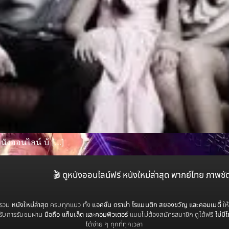
ังออนไลน์ บ้ […]
🎬 ดูหนังออนไลน์ฟรี หนังใหม่ล่าสุด พากย์ไทย ภาพชั
่รวม
หนังใหม่ล่าสุด
ครบทุกแนว ทั้ง
แอคชั่น ดราม่า โรแมนติก สยองขวัญ และคอมเมดี้
ให
รับการรับชมผ่าน
มือถือ แท็บเล็ต และคอมพิวเตอร์
แบบไม่ต้องสมัครสมาชิก ดูได้ฟรี
ไม่มี
ได้ง่าย ๆ ทุกที่ทุกเวลา