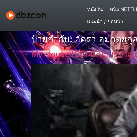
หนัง hd
หนัง NETFL
แนะนำ / ขอหนัง
ป้ายกำกับ:
อัครา อมาตยกุ
My House (2014) บ้านขังวิ