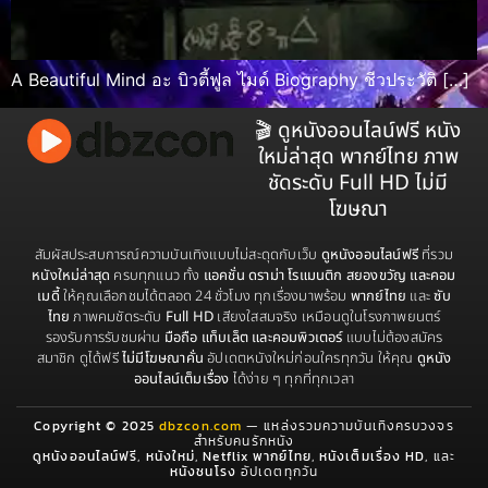
A Beautiful Mind อะ บิวตี้ฟูล ไมด์ Biography ชีวประวัติ […]
🎬 ดูหนังออนไลน์ฟรี หนัง
ใหม่ล่าสุด พากย์ไทย ภาพ
ชัดระดับ Full HD ไม่มี
โฆษณา
สัมผัสประสบการณ์ความบันเทิงแบบไม่สะดุดกับเว็บ
ดูหนังออนไลน์ฟรี
ที่รวม
หนังใหม่ล่าสุด
ครบทุกแนว ทั้ง
แอคชั่น ดราม่า โรแมนติก สยองขวัญ และคอม
เมดี้
ให้คุณเลือกชมได้ตลอด 24 ชั่วโมง ทุกเรื่องมาพร้อม
พากย์ไทย
และ
ซับ
ไทย
ภาพคมชัดระดับ
Full HD
เสียงใสสมจริง เหมือนดูในโรงภาพยนตร์
รองรับการรับชมผ่าน
มือถือ แท็บเล็ต และคอมพิวเตอร์
แบบไม่ต้องสมัคร
สมาชิก ดูได้ฟรี
ไม่มีโฆษณาคั่น
อัปเดตหนังใหม่ก่อนใครทุกวัน ให้คุณ
ดูหนัง
ออนไลน์เต็มเรื่อง
ได้ง่าย ๆ ทุกที่ทุกเวลา
Copyright © 2025
dbzcon.com
— แหล่งรวมความบันเทิงครบวงจร
สำหรับคนรักหนัง
ดูหนังออนไลน์ฟรี
,
หนังใหม่
,
Netflix พากย์ไทย
,
หนังเต็มเรื่อง HD
, และ
หนังชนโรง
อัปเดตทุกวัน