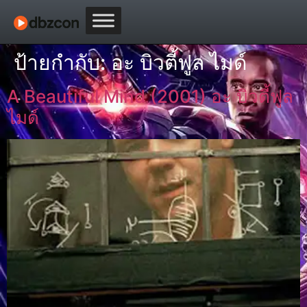
ป้ายกำกับ:
อะ บิวตี้ฟูล ไมด์
A Beautiful Mind (2001) อะ บิวตี้ฟูล
ไมด์