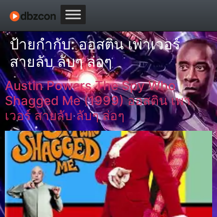
ป้ายกำกับ:
ออสติน เพาเวอร์
สายลับ ลับๆ ล่อๆ
Austin Powers The Spy Who
Shagged Me (1999) ออสติน เพา
เวอร์ สายลับ ลับๆ ล่อๆ