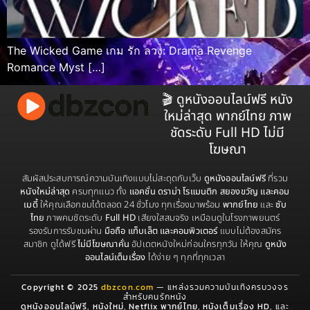
The Wicked Game เกม รัก ลวง: Drama Revenge
Romance Myst […]
🎬 ดูหนังออนไลน์ฟรี หนัง
ใหม่ล่าสุด พากย์ไทย ภาพ
ชัดระดับ Full HD ไม่มี
โฆษณา
สัมผัสประสบการณ์ความบันเทิงแบบไม่สะดุดกับเว็บ
ดูหนังออนไลน์ฟรี
ที่รวม
หนังใหม่ล่าสุด
ครบทุกแนว ทั้ง
แอคชั่น ดราม่า โรแมนติก สยองขวัญ และคอม
เมดี้
ให้คุณเลือกชมได้ตลอด 24 ชั่วโมง ทุกเรื่องมาพร้อม
พากย์ไทย
และ
ซับ
ไทย
ภาพคมชัดระดับ
Full HD
เสียงใสสมจริง เหมือนดูในโรงภาพยนตร์
รองรับการรับชมผ่าน
มือถือ แท็บเล็ต และคอมพิวเตอร์
แบบไม่ต้องสมัคร
สมาชิก ดูได้ฟรี
ไม่มีโฆษณาคั่น
อัปเดตหนังใหม่ก่อนใครทุกวัน ให้คุณ
ดูหนัง
ออนไลน์เต็มเรื่อง
ได้ง่าย ๆ ทุกที่ทุกเวลา
Copyright © 2025
dbzcon.com
— แหล่งรวมความบันเทิงครบวงจร
สำหรับคนรักหนัง
ดูหนังออนไลน์ฟรี
,
หนังใหม่
,
Netflix พากย์ไทย
,
หนังเต็มเรื่อง HD
, และ