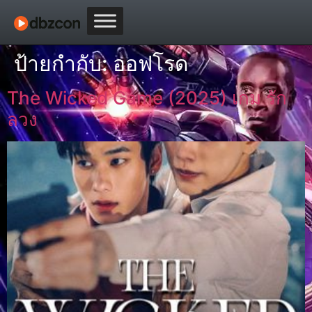
ป้ายกำกับ:
ออฟโรด
The Wicked Game (2025) เกม รัก
ลวง