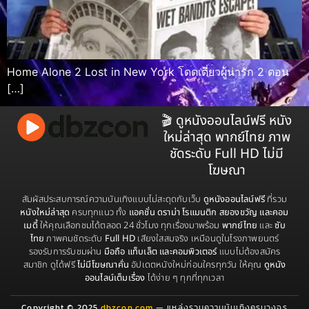
Home Alone 2 Lost in New York โดดเดี่ยวผู้น่ารัก 2 ตอน
[…]
🎬 ดูหนังออนไลน์ฟรี หนัง
ใหม่ล่าสุด พากย์ไทย ภาพ
ชัดระดับ Full HD ไม่มี
โฆษณา
สัมผัสประสบการณ์ความบันเทิงแบบไม่สะดุดกับเว็บ
ดูหนังออนไลน์ฟรี
ที่รวม
หนังใหม่ล่าสุด
ครบทุกแนว ทั้ง
แอคชั่น ดราม่า โรแมนติก สยองขวัญ และคอม
เมดี้
ให้คุณเลือกชมได้ตลอด 24 ชั่วโมง ทุกเรื่องมาพร้อม
พากย์ไทย
และ
ซับ
ไทย
ภาพคมชัดระดับ
Full HD
เสียงใสสมจริง เหมือนดูในโรงภาพยนตร์
รองรับการรับชมผ่าน
มือถือ แท็บเล็ต และคอมพิวเตอร์
แบบไม่ต้องสมัคร
สมาชิก ดูได้ฟรี
ไม่มีโฆษณาคั่น
อัปเดตหนังใหม่ก่อนใครทุกวัน ให้คุณ
ดูหนัง
ออนไลน์เต็มเรื่อง
ได้ง่าย ๆ ทุกที่ทุกเวลา
Copyright © 2025
dbzcon.com
— แหล่งรวมความบันเทิงครบวงจร