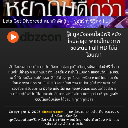
Lets Get Divorced หย่ากันดีกว่า – รอยร้าวชีวิตคู่ […]
🎬 ดูหนังออนไลน์ฟรี หนัง
ใหม่ล่าสุด พากย์ไทย ภาพ
ชัดระดับ Full HD ไม่มี
โฆษณา
สัมผัสประสบการณ์ความบันเทิงแบบไม่สะดุดกับเว็บ
ดูหนังออนไลน์ฟรี
ที่รวม
หนังใหม่ล่าสุด
ครบทุกแนว ทั้ง
แอคชั่น ดราม่า โรแมนติก สยองขวัญ และคอม
เมดี้
ให้คุณเลือกชมได้ตลอด 24 ชั่วโมง ทุกเรื่องมาพร้อม
พากย์ไทย
และ
ซับ
ไทย
ภาพคมชัดระดับ
Full HD
เสียงใสสมจริง เหมือนดูในโรงภาพยนตร์
รองรับการรับชมผ่าน
มือถือ แท็บเล็ต และคอมพิวเตอร์
แบบไม่ต้องสมัคร
สมาชิก ดูได้ฟรี
ไม่มีโฆษณาคั่น
อัปเดตหนังใหม่ก่อนใครทุกวัน ให้คุณ
ดูหนัง
ออนไลน์เต็มเรื่อง
ได้ง่าย ๆ ทุกที่ทุกเวลา
Copyright © 2025
dbzcon.com
— แหล่งรวมความบันเทิงครบวงจร
สำหรับคนรักหนัง
ดูหนังออนไลน์ฟรี
,
หนังใหม่
,
Netflix พากย์ไทย
,
หนังเต็มเรื่อง HD
, และ
หนังชนโรง
อัปเดตทุกวัน