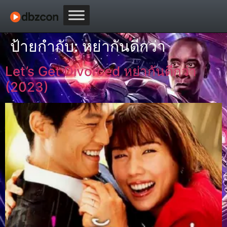
ป้ายกำกับ:
หย่ากันดีกว่า
Let’s Get Divorced หย่ากันดีกว่า
(2023)