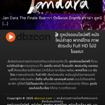
Jan Dara The Finale จันดารา ปัจฉิมบท Drama ดราม่า ดูหนั
[…]
🎬 ดูหนังออนไลน์ฟรี หนัง
ใหม่ล่าสุด พากย์ไทย ภาพ
ชัดระดับ Full HD ไม่มี
โฆษณา
สัมผัสประสบการณ์ความบันเทิงแบบไม่สะดุดกับเว็บ
ดูหนังออนไลน์ฟรี
ที่รวม
หนังใหม่ล่าสุด
ครบทุกแนว ทั้ง
แอคชั่น ดราม่า โรแมนติก สยองขวัญ และคอม
เมดี้
ให้คุณเลือกชมได้ตลอด 24 ชั่วโมง ทุกเรื่องมาพร้อม
พากย์ไทย
และ
ซับ
ไทย
ภาพคมชัดระดับ
Full HD
เสียงใสสมจริง เหมือนดูในโรงภาพยนตร์
รองรับการรับชมผ่าน
มือถือ แท็บเล็ต และคอมพิวเตอร์
แบบไม่ต้องสมัคร
สมาชิก ดูได้ฟรี
ไม่มีโฆษณาคั่น
อัปเดตหนังใหม่ก่อนใครทุกวัน ให้คุณ
ดูหนัง
ออนไลน์เต็มเรื่อง
ได้ง่าย ๆ ทุกที่ทุกเวลา
Copyright © 2025
dbzcon.com
— แหล่งรวมความบันเทิงครบวงจร
สำหรับคนรักหนัง
ดูหนังออนไลน์ฟรี
,
หนังใหม่
,
Netflix พากย์ไทย
,
หนังเต็มเรื่อง HD
, และ