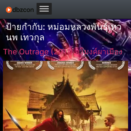
ป้ายกำกับ:
หม่อมหลวงพันธุ์เทว
นพ เทวกุล
The Outrage (2011) อุโมงค์ผาเมือง