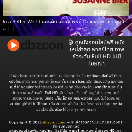
In a Better World แดนดิบ แดนสวรรค์ Drama ดราม่า ดูหนัง
อ […]
🎬 ดูหนังออนไลน์ฟรี หนัง
ใหม่ล่าสุด พากย์ไทย ภาพ
ชัดระดับ Full HD ไม่มี
โฆษณา
สัมผัสประสบการณ์ความบันเทิงแบบไม่สะดุดกับเว็บ
ดูหนังออนไลน์ฟรี
ที่รวม
หนังใหม่ล่าสุด
ครบทุกแนว ทั้ง
แอคชั่น ดราม่า โรแมนติก สยองขวัญ และคอม
เมดี้
ให้คุณเลือกชมได้ตลอด 24 ชั่วโมง ทุกเรื่องมาพร้อม
พากย์ไทย
และ
ซับ
ไทย
ภาพคมชัดระดับ
Full HD
เสียงใสสมจริง เหมือนดูในโรงภาพยนตร์
รองรับการรับชมผ่าน
มือถือ แท็บเล็ต และคอมพิวเตอร์
แบบไม่ต้องสมัคร
สมาชิก ดูได้ฟรี
ไม่มีโฆษณาคั่น
อัปเดตหนังใหม่ก่อนใครทุกวัน ให้คุณ
ดูหนัง
ออนไลน์เต็มเรื่อง
ได้ง่าย ๆ ทุกที่ทุกเวลา
Copyright © 2025
dbzcon.com
— แหล่งรวมความบันเทิงครบวงจร
สำหรับคนรักหนัง
ดูหนังออนไลน์ฟรี
,
หนังใหม่
,
Netflix พากย์ไทย
,
หนังเต็มเรื่อง HD
, และ