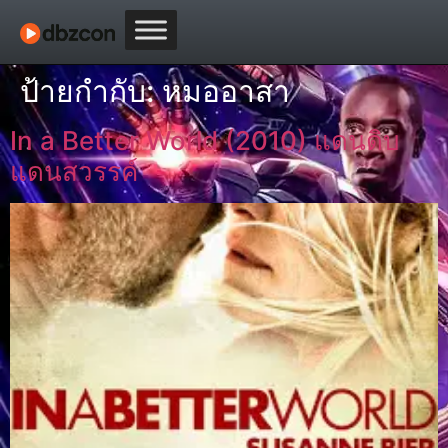
ป้ายกำกับ:
หมออาสา
In a Better World (2010) แดนดิบ
แดนสวรรค์